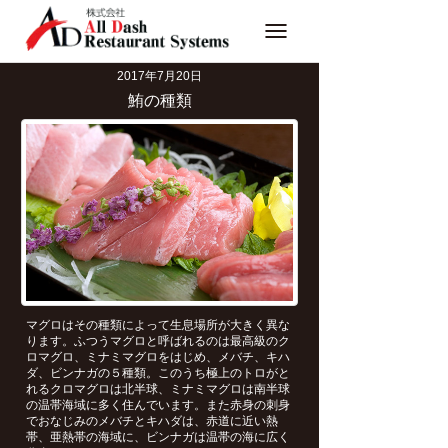
Toggle
navigation
2017年7月20日
鮪の種類
マグロはその種類によって生息場所が大きく異な
ります。ふつうマグロと呼ばれるのは最高級のク
ロマグロ、ミナミマグロをはじめ、メバチ、キハ
ダ、ビンナガの５種類。このうち極上のトロがと
れるクロマグロは北半球、ミナミマグロは南半球
の温帯海域に多く住んでいます。また赤身の刺身
でおなじみのメバチとキハダは、赤道に近い熱
帯、亜熱帯の海域に、ビンナガは温帯の海に広く