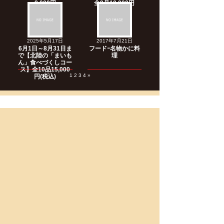
8,000円
全9品10,000円
2025年5月17日
2017年7月21日
6月1日～8月31日ま
フードｰ名物かに料
で【北陸の「まいも
理
ん」食べづくしコー
ス】全10品15,000
1
2
3
4
»
円(税込)
株式会社
All Dash Restaurant