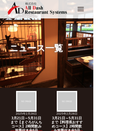
Toggle
navigation
ニュース一覧
2025年2月28日
2025年2月28日
3月21日～5月31日
3月21日～5月31日
まで【まぐろがんち
まで【料理長おすす
コース】2時間飲み
めコース】2時間飲
放題付き全8品
み放題付き全9品