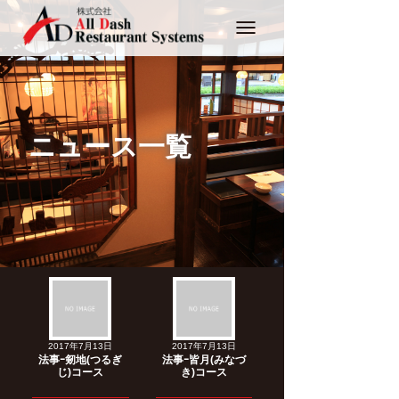
Toggle
navigation
ニュース一覧
2017年7月13日
2017年7月13日
法事ｰ剱地(つるぎ
法事ｰ皆月(みなづ
じ)コース
き)コース