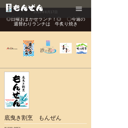
Toggle
navigation
2018年8月17日
◎日曜おまかせランチ！◎ 〇今週の
週替わりランチは 牛炙り焼き
底曳き割烹 もんぜん