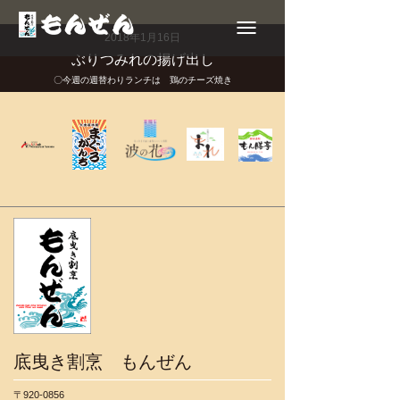
Toggle
navigation
2018年1月16日
ぶりつみれの揚げ出し
〇今週の週替わりランチは 鶏のチーズ焼き
底曳き割烹 もんぜん
〒920-0856