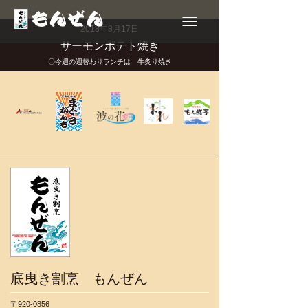
Toggle
navigation
2018年8月17日
サーモンポテト焼き
〇今週の週替わりランチは 牛炙り焼き
底曳き割烹 もんぜん
〒920-0856