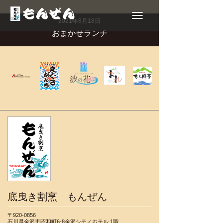
Toggle
navigation
2021年8月18日
おまかせランチ
底曳き割烹 もんぜん
〒920-0856
石川県金沢市昭和町6-8金沢シティホテル 1階