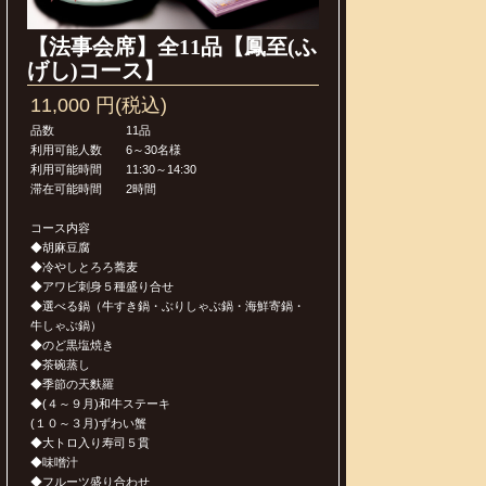
【法事会席】全11品【鳳至(ふ
げし)コース】
11,000 円(税込)
品数 11品
利用可能人数 6～30名様
利用可能時間 11:30～14:30
滞在可能時間 2時間
コース内容
◆胡麻豆腐
◆冷やしとろろ蕎麦
◆アワビ刺身５種盛り合せ
◆選べる鍋（牛すき鍋・ぶりしゃぶ鍋・海鮮寄鍋・
牛しゃぶ鍋）
◆のど黒塩焼き
◆茶碗蒸し
◆季節の天麩羅
◆(４～９月)和牛ステーキ
(１０～３月)ずわい蟹
◆大トロ入り寿司５貫
◆味噌汁
◆フルーツ盛り合わせ