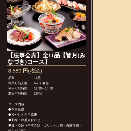
【法事会席】全11品【皆月(み
なづき)コース】
8,580 円(税込)
品数 11品
利用可能人数 6～30名様
利用可能時間 11:30～14:30
滞在可能時間 2時間
コース内容
◆胡麻豆腐
◆冷やしとろろ蕎麦
◆刺身５種盛り合わせ
◆選べる鍋（牛すき鍋・ぶりしゃぶ鍋・海鮮寄鍋・
牛しゃぶ鍋)