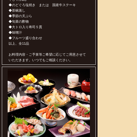
◆のどぐろ塩焼き または 国産牛ステーキ
◆茶碗蒸し
◆季節の天ぷら
◆旬菜の酢物
◆大トロ入り寿司５貫
◆味噌汁
◆フルーツ盛り合わせ
以上、全11品
お料理内容・ご予算等ご希望に応じてご用意させて
いただきます。いつでもご相談ください。