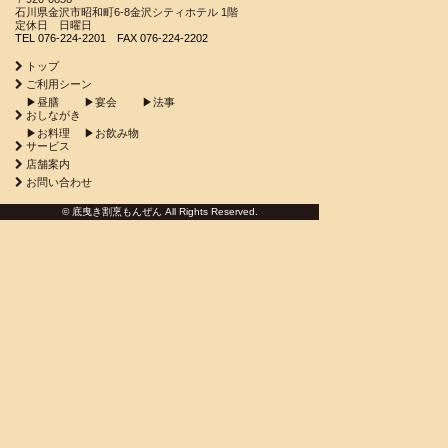
石川県金沢市昭和町6-8金沢シティホテル 1階
定休日 日曜日
TEL
076-224-2201
FAX
076-224-2202
トップ
ご利用シーン
▶︎昼膳
▶︎宴会
▶︎法事
おしながき
▶︎お料理
▶︎お飲み物
サービス
店舗案内
お問い合わせ
© 底曳き割烹もんぜん All Rights Reserved.