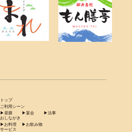
トップ
ご利用シーン
︎昼膳
▶︎宴会
▶︎法事
おしながき
︎お料理
▶︎お飲み物
サービス