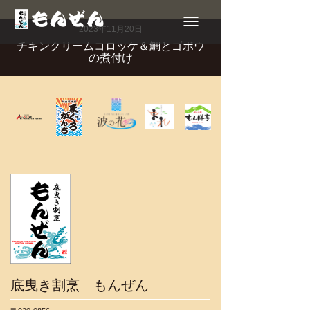
Toggle
navigation
2023年11月20日
チキンクリームコロッケ＆鯛とゴボウ
の煮付け
底曳き割烹 もんぜん