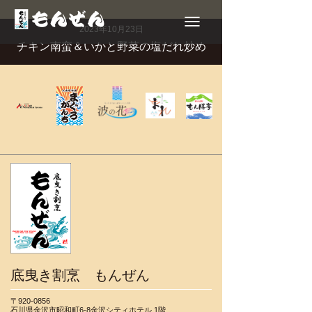
Toggle
navigation
2023年10月23日
チキン南蛮＆いかと野菜の塩だれ炒め
底曳き割烹 もんぜん
〒920-0856
石川県金沢市昭和町6-8金沢シティホテル 1階