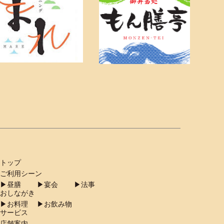
トップ
ご利用シーン
︎昼膳
▶︎宴会
▶︎法事
おしながき
︎お料理
▶︎お飲み物
サービス
店舗案内