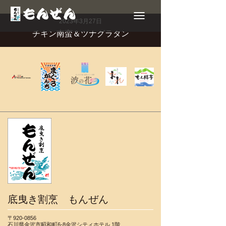
Toggle
navigation
2023年3月27日
チキン南蛮＆ツナグラタン
底曳き割烹 もんぜん
〒920-0856
石川県金沢市昭和町6-8金沢シティホテル 1階