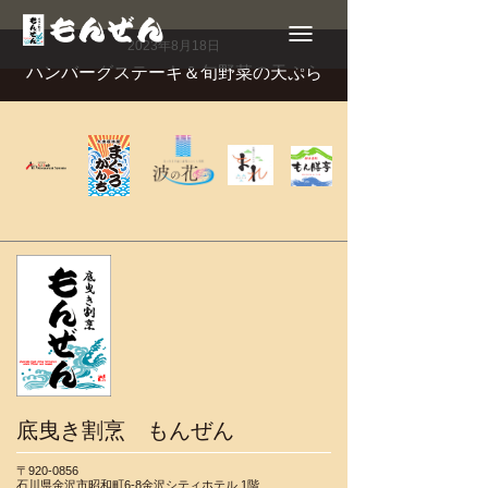
Toggle
navigation
2023年8月18日
ハンバーグステーキ＆旬野菜の天ぷら
底曳き割烹 もんぜん
〒920-0856
石川県金沢市昭和町6-8金沢シティホテル 1階