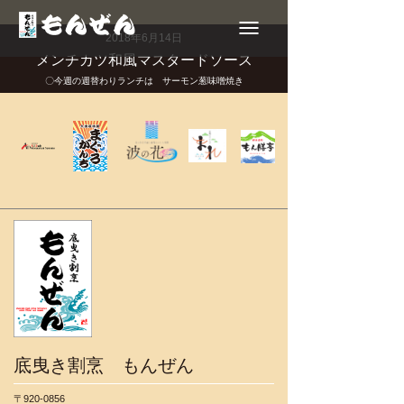
Toggle
navigation
2018年6月14日
メンチカツ和風マスタードソース
〇今週の週替わりランチは サーモン葱味噌焼き
底曳き割烹 もんぜん
〒920-0856