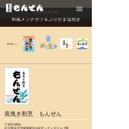
Toggle
navigation
2019年2月21日
和風メンチカツ＆ぶりかま塩焼き
底曳き割烹 もんぜん
〒920-0856
石川県金沢市昭和町6-8金沢シティホテル 1階