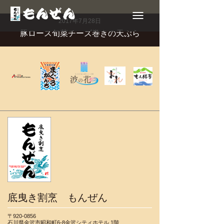
Toggle
navigation
2017年7月28日
豚ロース旬菜チーズ巻きの天ぷら
底曳き割烹 もんぜん
〒920-0856
石川県金沢市昭和町6-8金沢シティホテル 1階