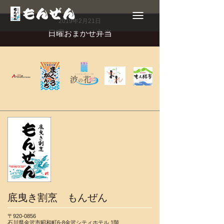
Toggle
navigation
2019年2月21日
日曜おまかせ弁当
底曳き割烹 もんぜん
〒920-0856
石川県金沢市昭和町6-8金沢シティホテル 1階