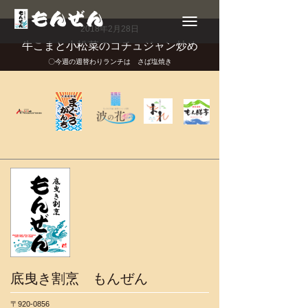
Toggle
navigation
2018年2月28日
牛こまと小松菜のコチュジャン炒め
〇今週の週替わりランチは さば塩焼き
底曳き割烹 もんぜん
〒920-0856