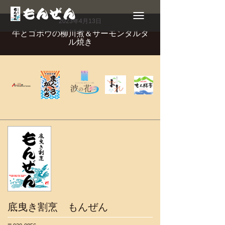
Toggle
navigation
2023年4月13日
牛とゴボウの柳川煮＆サーモンタルタ
ル焼き
底曳き割烹 もんぜん