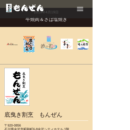
Toggle
navigation
2019年4月19日
牛焼肉＆さば塩焼き
底曳き割烹 もんぜん
〒920-0856
石川県金沢市昭和町6-8金沢シティホテル 1階