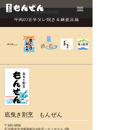
Toggle
navigation
2019年4月19日
牛肉の甘辛タレ焼き＆麻婆豆腐
底曳き割烹 もんぜん
〒920-0856
石川県金沢市昭和町6-8金沢シティホテル 1階