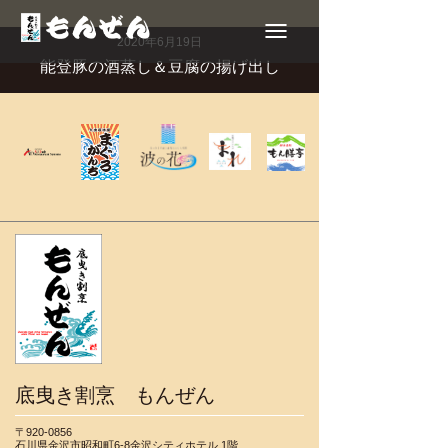
Toggle
navigation
2020年6月19日
能登豚の酒蒸し＆豆腐の揚げ出し
底曳き割烹 もんぜん
〒920-0856
石川県金沢市昭和町6-8金沢シティホテル 1階