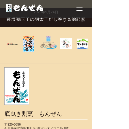
Toggle
navigation
2020年9月24日
能登鶏玉子の明太子だし巻き＆治部煮
底曳き割烹 もんぜん
〒920-0856
石川県金沢市昭和町6-8金沢シティホテル 1階