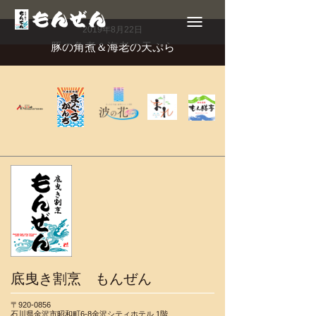
Toggle
navigation
2019年8月22日
豚の角煮＆海老の天ぷら
底曳き割烹 もんぜん
〒920-0856
石川県金沢市昭和町6-8金沢シティホテル 1階