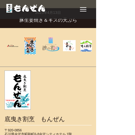
Toggle
navigation
2023年4月13日
豚生姜焼き＆キスの天ぷら
底曳き割烹 もんぜん
〒920-0856
石川県金沢市昭和町6-8金沢シティホテル 1階