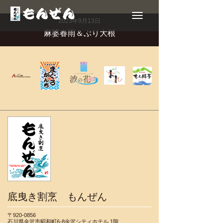
Toggle
navigation
2023年9月13日
麻婆春雨＆ぶり大根
底曳き割烹 もんぜん
〒920-0856
石川県金沢市昭和町6-8金沢シティホテル 1階