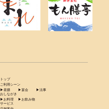
トップ
ご利用シーン
︎昼膳
▶︎宴会
▶︎法事
おしながき
︎お料理
▶︎お飲み物
サービス
店舗案内